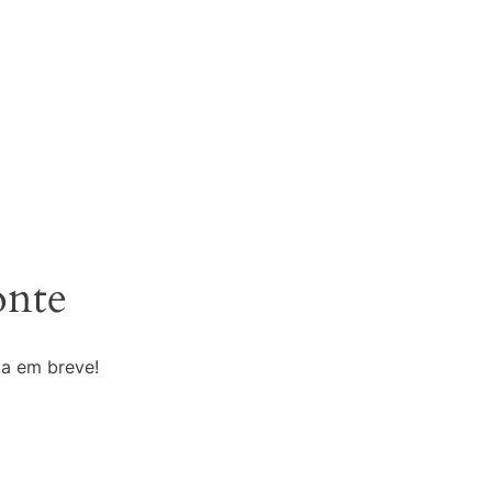
onte
da em breve!