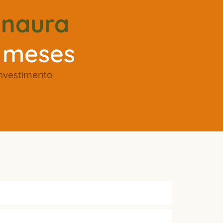
anaura
4 meses
nvestimento