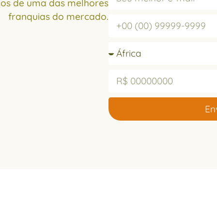
mos de uma das melhores
franquias do mercado.
En
 saciar a sua fome.
Email