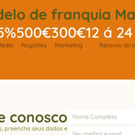
elo de franquia M
25%
500€
300€
12 á 2
Média
Royalties
Marketing
Retorno do I
e conosco
, preencha seus dados e