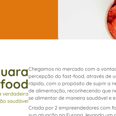
uara
Chegamos no mercado com a vontade
percepção do fast-food, através de u
 food
rápida, com o propósito de suprir a
de alimentação, reconhecendo que n
a verdadeira
se alimentar de maneira saudável e e
ão saudável
Criada por 2 empreendedores com fom
sua atuação na Europa, levando um po