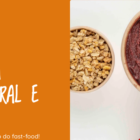
A
RAL E
 do fast-food!