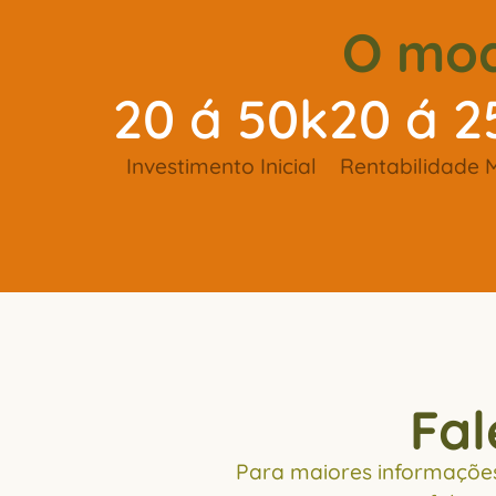
O mod
20 á 50k
20 á 
Investimento Inicial
Rentabilidade 
Fal
Para maiores informações